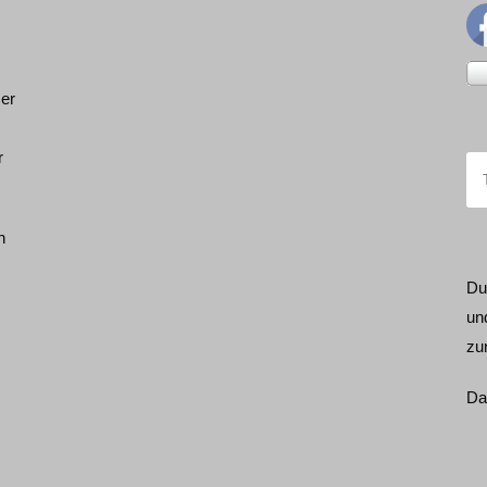
ser
r
h
Du
un
zu
Da