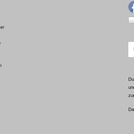
ser
r
h
Du
un
zu
Da