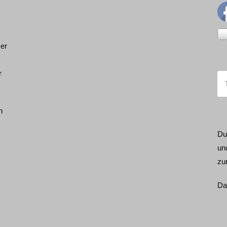
ser
r
h
Du
un
zu
Da