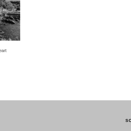
eart
S