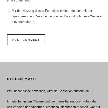
time I comment.
Mit der Nutzung dieses Formulars erklärst du dich mit der
Speicherung und Verarbeitung deiner Daten durch diese Website
einverstanden.
*
STEFAN MAYR
Wo unsere Sinne erwachen, wird die Sensation entbehrlich…
Ich glaube an den Charme und die Intensität zeitloser Fotografien
und verfolge den Anspruch, emotional sichtbar zu machen, was für