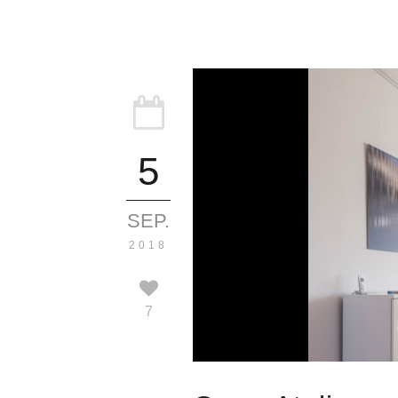
5
SEP.
2018
7