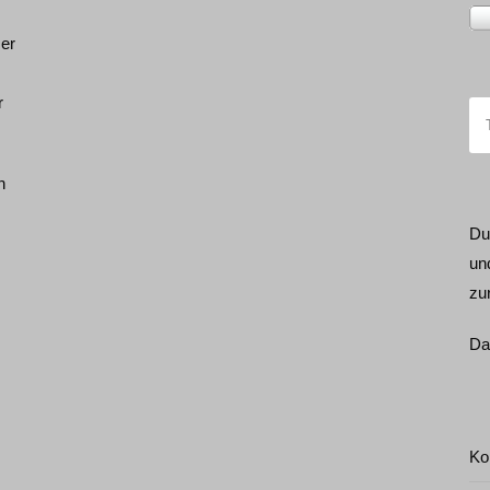
ser
r
h
Du
un
zu
Da
Ko