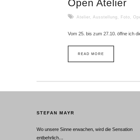
Open Atelier
Atelier
,
Ausstellung
,
Foto
,
Op
Vom 25. bis zum 27.10. öffne ich di
READ MORE
STEFAN MAYR
Wo unsere Sinne erwachen, wird die Sensation
entbehrlich…