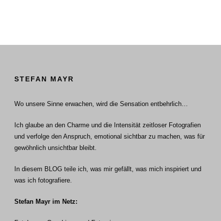
STEFAN MAYR
Wo unsere Sinne erwachen, wird die Sensation entbehrlich…
Ich glaube an den Charme und die Intensität zeitloser Fotografien
und verfolge den Anspruch, emotional sichtbar zu machen, was für
gewöhnlich unsichtbar bleibt.
In diesem BLOG teile ich, was mir gefällt, was mich inspiriert und
was ich fotografiere.
Stefan Mayr im Netz: